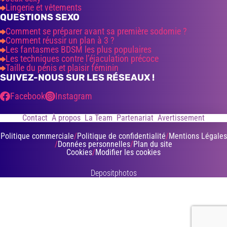
Lingerie et vêtements
QUESTIONS SEXO
Comment se préparer avant sa première sodomie ?
Comment réussir un plan à 3 ?
Les fantasmes BDSM les plus populaires
Les techniques contre l’éjaculation précoce
Taille du pénis et plaisir féminin
SUIVEZ-NOUS SUR LES RÉSEAUX !
Facebook
Instagram
Contact
À propos
La Team
Partenariat
Avertissement
Politique commerciale
Politique de confidentialité
Mentions Légales
Données personnelles
Plan du site
Cookies
Modifier les cookies
Depositphotos