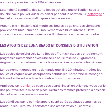
normes approuvées par la FDA américaine.
L’étanchéité complète des Luna Beads autorise une utilisation sous la
douche. Vous pouvez aussi les porter pendant la natation. Le
nettoyage
à
l’eau et au savon doux suffit après chaque session.
Aucune pile ni batterie n’alimente ces boules de geisha. Les vibrations
proviennent uniquement du mouvement des billes internes. Cette
conception assure une durée de vie illimitée sans entretien particulier.
LES ATOUTS DES LUNA BEADS ET CONSEILS D’UTILISATION
Les boules de geisha Lelo Luna Beads offrent six étapes d’entraînement
progressif. Commencez avec une seule boule rose de 28 grammes.
Augmentez graduellement le poids selon la résistance de votre périnée.
L’entraînement quotidien ne demande que 15 à 20 minutes. Insérez les
boules et vaquez à vos occupations habituelles. La marche, le ménage ou
le travail suffisent à activer les contractions musculaires.
Appliquez un
lubrifiant
à base d’eau avant l’insertion. Allongez-vous sur le
dos pour faciliter la mise en place. Certaines femmes préfèrent la position
debout avec une jambe surélevée.
Les bénéfices sur le périnée apparaissent après quelques semaines de
pratique régulière. Vous constatez une amélioration du contrôle