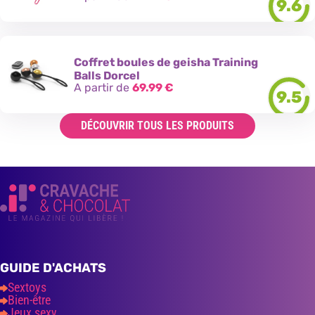
9.6
Coffret boules de geisha Training
Balls Dorcel
A partir de
69.99
€
9.5
DÉCOUVRIR TOUS LES PRODUITS
GUIDE D'ACHATS
Sextoys
Bien-être
Jeux sexy