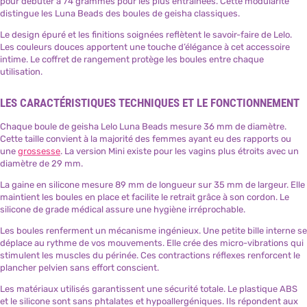
pour débuter à 74 grammes pour les plus entraînées. Cette modularité
distingue les Luna Beads des boules de geisha classiques.
Le design épuré et les finitions soignées reflètent le savoir-faire de Lelo.
Les couleurs douces apportent une touche d’élégance à cet accessoire
intime. Le coffret de rangement protège les boules entre chaque
utilisation.
LES CARACTÉRISTIQUES TECHNIQUES ET LE FONCTIONNEMENT
Chaque boule de geisha Lelo Luna Beads mesure 36 mm de diamètre.
Cette taille convient à la majorité des femmes ayant eu des rapports ou
une
grossesse
. La version Mini existe pour les vagins plus étroits avec un
diamètre de 29 mm.
La gaine en silicone mesure 89 mm de longueur sur 35 mm de largeur. Elle
maintient les boules en place et facilite le retrait grâce à son cordon. Le
silicone de grade médical assure une hygiène irréprochable.
Les boules renferment un mécanisme ingénieux. Une petite bille interne se
déplace au rythme de vos mouvements. Elle crée des micro-vibrations qui
stimulent les muscles du périnée. Ces contractions réflexes renforcent le
plancher pelvien sans effort conscient.
Les matériaux utilisés garantissent une sécurité totale. Le plastique ABS
et le silicone sont sans phtalates et hypoallergéniques. Ils répondent aux