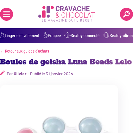
Positions grossesse
Anulingus
Ejaculation buccale
Parler de 
Lingerie et vêtement
Poupée
Sextoy connecté
Sextoy vibran
← Retour aux guides d'achats
Boules de geisha Luna Beads Lelo
Par
Olivier
- Publié le
31 janvier 2026