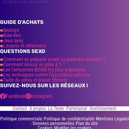
GUIDE D'ACHATS
Sextoys
Bien-être
Jeux sexy
Lingerie et vêtements
QUESTIONS SEXO
Comment se préparer avant sa première sodomie ?
Comment réussir un plan à 3 ?
Les fantasmes BDSM les plus populaires
Les techniques contre l’éjaculation précoce
Taille du pénis et plaisir féminin
SUIVEZ-NOUS SUR LES RÉSEAUX !
Facebook
Instagram
Contact
À propos
La Team
Partenariat
Avertissement
Politique commerciale
Politique de confidentialité
Mentions Légales
Données personnelles
Plan du site
Cookies
Modifier les cookies