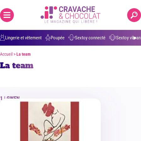
Positions grossesse
Anulingus
Ejaculation buccale
Parler de 
Lingerie et vêtement
Poupée
Sextoy connecté
Sextoy vibran
Accueil
>
La team
La team
GWEN