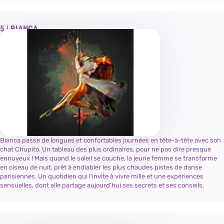
BIANCA
Bianca passe de longues et confortables journées en tête-à-tête avec son
chat Chupito. Un tableau des plus ordinaires, pour ne pas dire presque
ennuyeux ! Mais quand le soleil se couche, la jeune femme se transforme
en oiseau de nuit, prêt à endiabler les plus chaudes pistes de danse
parisiennes. Un quotidien qui l’invite à vivre mille et une expériences
sensuelles, dont elle partage aujourd’hui ses secrets et ses conseils.