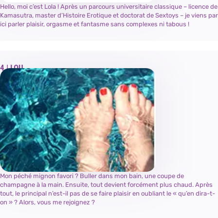
Hello, moi c’est Lola ! Après un parcours universitaire classique – licence de
Kamasutra, master d’Histoire Erotique et doctorat de Sextoys – je viens par
ici parler plaisir, orgasme et fantasme sans complexes ni tabous !
LOU
Mon péché mignon favori ? Buller dans mon bain, une coupe de
champagne à la main. Ensuite, tout devient forcément plus chaud. Après
tout, le principal n’est-il pas de se faire plaisir en oubliant le « qu’en dira-t-
on » ? Alors, vous me rejoignez ?