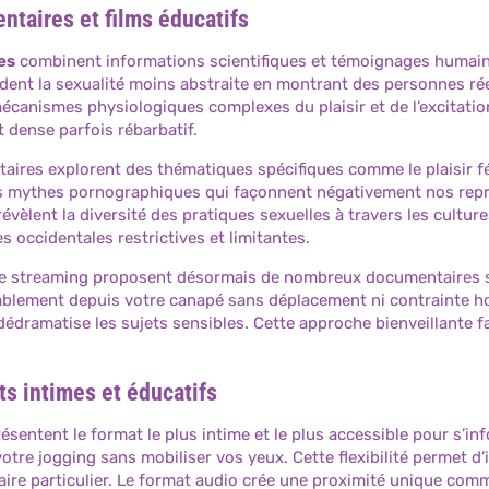
ntaires et films éducatifs
es
combinent informations scientifiques et témoignages humain
ndent la sexualité moins abstraite en montrant des personnes ré
écanismes physiologiques complexes du plaisir et de l’excitatio
t dense parfois rébarbatif.
aires explorent des thématiques spécifiques comme le plaisir f
s mythes pornographiques qui façonnent négativement nos repré
vèlent la diversité des pratiques sexuelles à travers les culture
 occidentales restrictives et limitantes.
e streaming proposent désormais de nombreux documentaires sur
ablement depuis votre canapé sans déplacement ni contrainte hor
édramatise les sujets sensibles. Cette approche bienveillante fac
ts intimes et éducatifs
ésentent le format le plus intime et le plus accessible pour s’i
tre jogging sans mobiliser vos yeux. Cette flexibilité permet d’
ire particulier. Le format audio crée une proximité unique comm