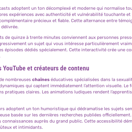
sts adoptent un ton décomplexé et moderne qui normalise toute
res expériences avec authenticité et vulnérabilité touchante et 
complémentaire précieux et fiable. Cette alternance entre témoi
 délivrée.
ts de quinze à trente minutes conviennent aux personnes press
gressivement un sujet qui vous intéresse particulièrement vraim
s épisodes dédiés spécialement. Cette interactivité crée une co
.
es YouTube et créateurs de contenu
 de nombreuses
chaînes
éducatives spécialisées dans la sexuali
 dynamiques qui captent immédiatement l’attention visuelle. L
s pratiques claires. Les animations ludiques rendent l’apprenti
rs adoptent un ton humoristique qui dédramatise les sujets sens
reuse basée sur les dernières recherches publiées officiellement
s connaissances auprès du grand public. Cette accessibilité dém
ûteux et intimidants.