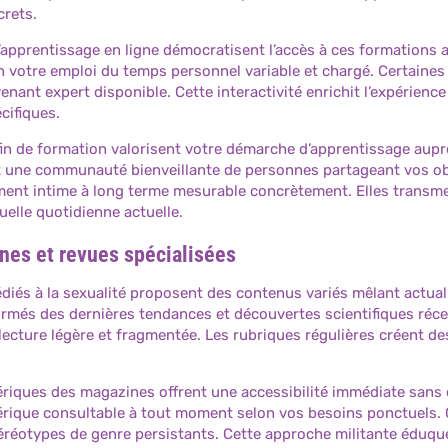
crets.
apprentissage en ligne démocratisent l’accès à ces formations au
n votre emploi du temps personnel variable et chargé. Certaine
rvenant expert disponible. Cette interactivité enrichit l’expérie
cifiques.
 fin de formation valorisent votre démarche d’apprentissage aupr
 une communauté bienveillante de personnes partageant vos ob
ent intime à long terme mesurable concrètement. Elles transm
uelle quotidienne actuelle.
nes et revues spécialisées
diés à la sexualité proposent des contenus variés mêlant actual
rmés des dernières tendances et découvertes scientifiques récen
 lecture légère et fragmentée. Les rubriques régulières créent
riques des magazines offrent une accessibilité immédiate sans 
rique consultable à tout moment selon vos besoins ponctuels. 
éréotypes de genre persistants. Cette approche militante éduque 