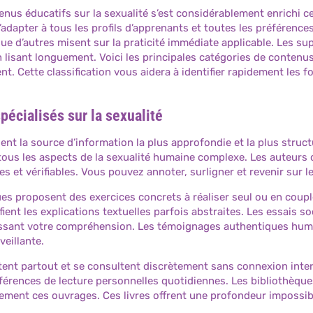
tenus éducatifs sur la sexualité s’est considérablement enrichi
s’adapter à tous les profils d’apprenants et toutes les préférenc
que d’autres misent sur la praticité immédiate applicable. Les 
n lisant longuement. Voici les principales catégories de conten
nt. Cette classification vous aidera à identifier rapidement les
spécialisés sur la sexualité
ent la source d’information la plus approfondie et la plus struc
us les aspects de la sexualité humaine complexe. Les auteurs 
des et vérifiables. Vous pouvez annoter, surligner et revenir sur
es proposent des exercices concrets à réaliser seul ou en coupl
ifient les explications textuelles parfois abstraites. Les essais s
issant votre compréhension. Les témoignages authentiques human
veillante.
rtent partout et se consultent discrètement sans connexion int
férences de lecture personnelles quotidiennes. Les bibliothèque
ment ces ouvrages. Ces livres offrent une profondeur impossible