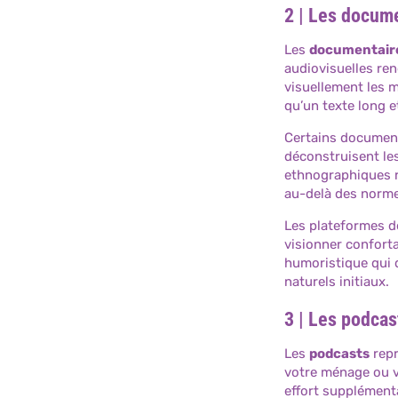
2 | Les docume
Les
documentair
audiovisuelles re
visuellement les m
qu’un texte long e
Certains document
déconstruisent le
ethnographiques ré
au-delà des normes
Les plateformes d
visionner confort
humoristique qui d
naturels initiaux.
3 | Les podcas
Les
podcasts
repr
votre ménage ou vo
effort supplémenta