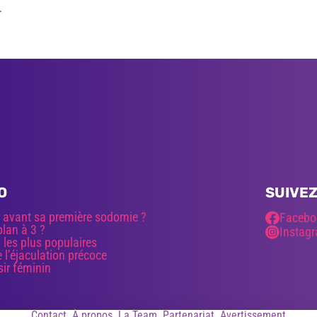
.
O
SUIVEZ
 avant sa première sodomie ?
Facebo
lan à 3 ?
Instag
les plus populaires
 l’éjaculation précoce
sir féminin
Contact
À propos
La Team
Partenariat
Avertissement