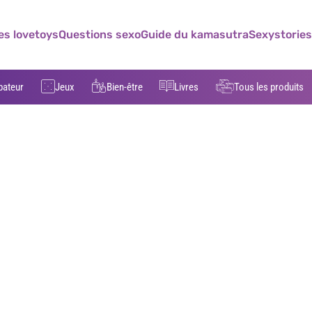
es lovetoys
Questions sexo
Guide du kamasutra
Sexystories
bateur
Jeux
Bien-être
Livres
Tous les produits