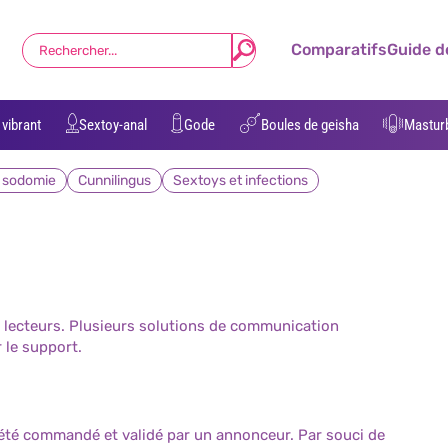
Comparatifs
Guide d
vibrant
Sextoy-anal
Gode
Boules de geisha
Mastur
e sodomie
Cunnilingus
Sextoys et infections
s lecteurs. Plusieurs solutions de communication
r le support.
a été commandé et validé par un annonceur. Par souci de