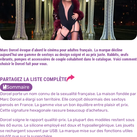
Marc Dorcel évoque d’abord le cinéma pour adultes français. La marque décline
aujourd’hui une gamme de sextoys au design soigné et au prix juste. Rabbits, œufs
vibrants, pompes et accessoires de couple cohabitent dans le catalogue. Voici comment
choisir le Dorcel fait pour vous.
PARTAGEZ LA LISTE COMPLÈTE
Sommaire
Dorcel porte un nom connu de la sexualité française. La maison fondée par
Marc Dorcel a élargi son territoire. Elle conçoit désormais des sextoys
pensés en France. La gamme vise un bon équilibre entre plaisir et prix.
Cette signature hexagonale rassure beaucoup d’acheteurs.
Dorcel soigne le rapport qualité-prix. La plupart des modèles restent sous
les 60 euros. Le silicone employé est doux et hypoallergénique. Les jouets
se rechargent souvent par USB. La marque mise sur des fonctions utiles
plutôt que sur la surenchère.