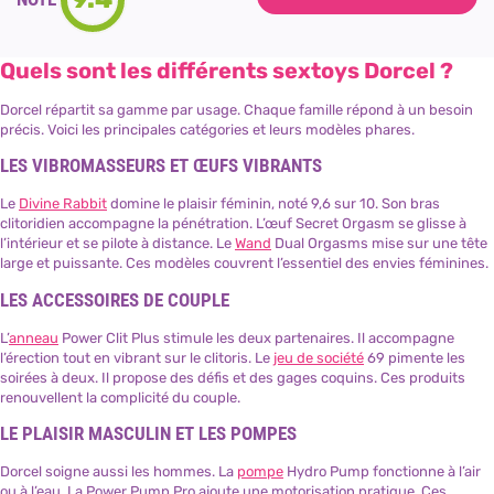
Quels sont les différents sextoys Dorcel ?
Dorcel répartit sa gamme par usage. Chaque famille répond à un besoin
précis. Voici les principales catégories et leurs modèles phares.
LES VIBROMASSEURS ET ŒUFS VIBRANTS
Le
Divine Rabbit
domine le plaisir féminin, noté 9,6 sur 10. Son bras
clitoridien accompagne la pénétration. L’œuf Secret Orgasm se glisse à
l’intérieur et se pilote à distance. Le
Wand
Dual Orgasms mise sur une tête
large et puissante. Ces modèles couvrent l’essentiel des envies féminines.
LES ACCESSOIRES DE COUPLE
L’
anneau
Power Clit Plus stimule les deux partenaires. Il accompagne
l’érection tout en vibrant sur le clitoris. Le
jeu de société
69 pimente les
soirées à deux. Il propose des défis et des gages coquins. Ces produits
renouvellent la complicité du couple.
LE PLAISIR MASCULIN ET LES POMPES
Dorcel soigne aussi les hommes. La
pompe
Hydro Pump fonctionne à l’air
ou à l’eau. La Power Pump Pro ajoute une motorisation pratique. Ces