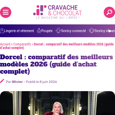
Positions grossesse
Anulingus
Ejaculation buccale
Parler de 
Lingerie et vêtement
Poupée
Sextoy connecté
Sextoy vibran
Accueil
>
Comparatifs
>
Dorcel : comparatif des meilleurs modèles 2026 (guide
d’achat complet)
Dorcel : comparatif des meilleurs
modèles 2026 (guide d’achat
complet)
Par
Olivier
- Publié le
8 juin 2026