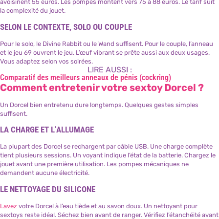
avoisinent 55 euros. Les pompes montent vers 75 à 88 euros. Le tarif suit
la complexité du jouet.
SELON LE CONTEXTE, SOLO OU COUPLE
Pour le solo, le Divine Rabbit ou le Wand suffisent. Pour le couple, l’anneau
et le jeu 69 ouvrent le jeu. L’œuf vibrant se prête aussi aux deux usages.
Vous adaptez selon vos soirées.
LIRE AUSSI :
Comparatif des meilleurs anneaux de pénis (cockring)
Comment entretenir votre sextoy Dorcel ?
Un Dorcel bien entretenu dure longtemps. Quelques gestes simples
suffisent.
LA CHARGE ET L’ALLUMAGE
La plupart des Dorcel se rechargent par câble USB. Une charge complète
tient plusieurs sessions. Un voyant indique l’état de la batterie. Chargez le
jouet avant une première utilisation. Les pompes mécaniques ne
demandent aucune électricité.
LE NETTOYAGE DU SILICONE
Lavez
votre Dorcel à l’eau tiède et au savon doux. Un nettoyant pour
sextoys reste idéal. Séchez bien avant de ranger. Vérifiez l’étanchéité avant