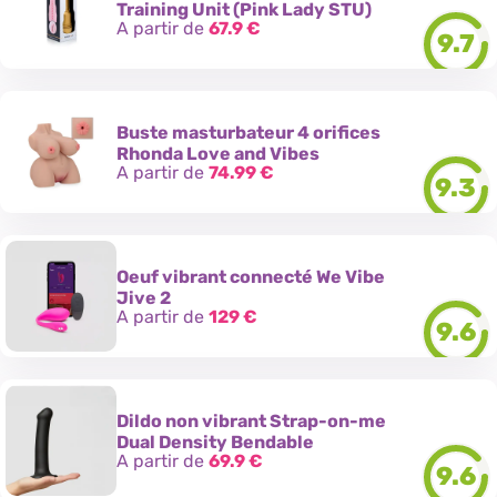
Training Unit (Pink Lady STU)
A partir de
67.9
€
9.7
Buste masturbateur 4 orifices
Rhonda Love and Vibes
A partir de
74.99
€
9.3
Oeuf vibrant connecté We Vibe
Jive 2
A partir de
129
€
9.6
Dildo non vibrant Strap-on-me
Dual Density Bendable
A partir de
69.9
€
9.6