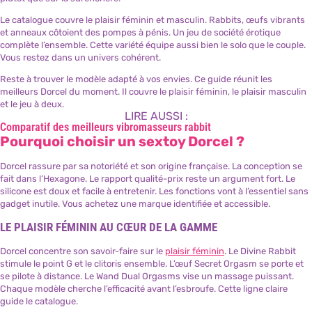
Le catalogue couvre le plaisir féminin et masculin. Rabbits, œufs vibrants
et anneaux côtoient des pompes à pénis. Un jeu de société érotique
complète l’ensemble. Cette variété équipe aussi bien le solo que le couple.
Vous restez dans un univers cohérent.
Reste à trouver le modèle adapté à vos envies. Ce guide réunit les
meilleurs Dorcel du moment. Il couvre le plaisir féminin, le plaisir masculin
et le jeu à deux.
LIRE AUSSI :
Comparatif des meilleurs vibromasseurs rabbit
Pourquoi choisir un sextoy Dorcel ?
Dorcel rassure par sa notoriété et son origine française. La conception se
fait dans l’Hexagone. Le rapport qualité-prix reste un argument fort. Le
silicone est doux et facile à entretenir. Les fonctions vont à l’essentiel sans
gadget inutile. Vous achetez une marque identifiée et accessible.
LE PLAISIR FÉMININ AU CŒUR DE LA GAMME
Dorcel concentre son savoir-faire sur le
plaisir féminin
. Le Divine Rabbit
stimule le point G et le clitoris ensemble. L’œuf Secret Orgasm se porte et
se pilote à distance. Le Wand Dual Orgasms vise un massage puissant.
Chaque modèle cherche l’efficacité avant l’esbroufe. Cette ligne claire
guide le catalogue.