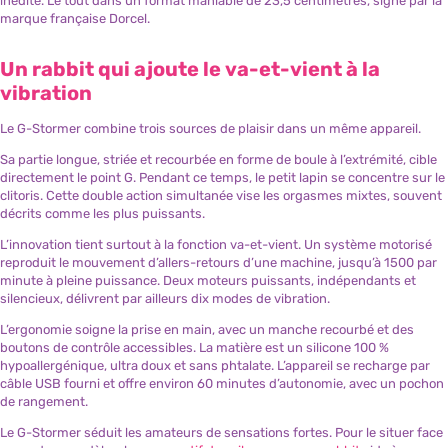
inédite. Le tout dans un format maniable de 23,5 centimètres, signé par la
marque française Dorcel.
Un rabbit qui ajoute le va-et-vient à la
vibration
Le G-Stormer combine trois sources de plaisir dans un même appareil.
Sa partie longue, striée et recourbée en forme de boule à l’extrémité, cible
directement le point G. Pendant ce temps, le petit lapin se concentre sur le
clitoris. Cette double action simultanée vise les orgasmes mixtes, souvent
décrits comme les plus puissants.
L’innovation tient surtout à la fonction va-et-vient. Un système motorisé
reproduit le mouvement d’allers-retours d’une machine, jusqu’à 1500 par
minute à pleine puissance. Deux moteurs puissants, indépendants et
silencieux, délivrent par ailleurs dix modes de vibration.
L’ergonomie soigne la prise en main, avec un manche recourbé et des
boutons de contrôle accessibles. La matière est un silicone 100 %
hypoallergénique, ultra doux et sans phtalate. L’appareil se recharge par
câble USB fourni et offre environ 60 minutes d’autonomie, avec un pochon
de rangement.
Le G-Stormer séduit les amateurs de sensations fortes. Pour le situer face