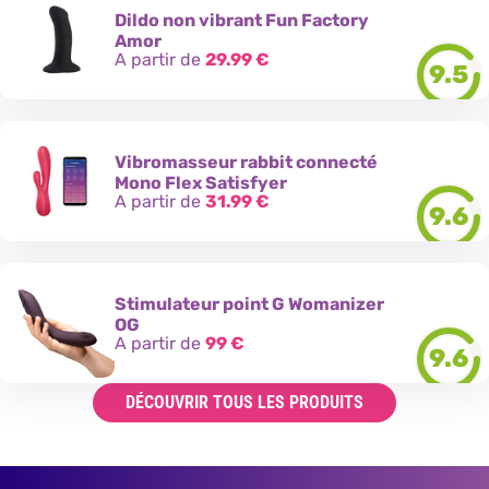
Dildo non vibrant Fun Factory
Amor
A partir de
29.99
€
9.5
Vibromasseur rabbit connecté
Mono Flex Satisfyer
A partir de
31.99
€
9.6
Stimulateur point G Womanizer
OG
A partir de
99
€
9.6
DÉCOUVRIR TOUS LES PRODUITS