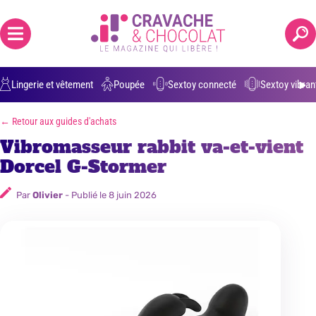
Positions grossesse
Anulingus
Ejaculation buccale
Parler de 
Lingerie et vêtement
Poupée
Sextoy connecté
Sextoy vibran
← Retour aux guides d'achats
Vibromasseur rabbit va-et-vient
Dorcel G-Stormer
Par
Olivier
- Publié le
8 juin 2026