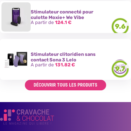
Stimulateur connecté pour
culotte Moxie+ We Vibe
A partir de
124.1
€
9.6
Stimulateur clitoridien sans
contact Sona 3 Lelo
A partir de
131.82
€
9.7
DÉCOUVRIR TOUS LES PRODUITS