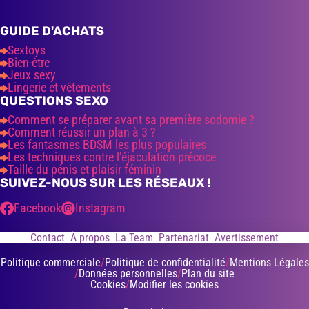
GUIDE D'ACHATS
Sextoys
Bien-être
Jeux sexy
Lingerie et vêtements
QUESTIONS SEXO
Comment se préparer avant sa première sodomie ?
Comment réussir un plan à 3 ?
Les fantasmes BDSM les plus populaires
Les techniques contre l’éjaculation précoce
Taille du pénis et plaisir féminin
SUIVEZ-NOUS SUR LES RÉSEAUX !
Facebook
Instagram
Contact
À propos
La Team
Partenariat
Avertissement
Politique commerciale
Politique de confidentialité
Mentions Légales
Données personnelles
Plan du site
Cookies
Modifier les cookies