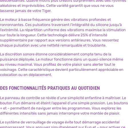
descendantes. Quatre motifs plus créatifs surprennent avec des rythmes
aléatoires et imprévisibles. Cette variété garantit que vous ne vous
lasserez jamais de votre Tiger.
Le moteur à basse fréquence génère des vibrations profondes et
ronronnantes. Ces pulsations traversent l’intégralité du silicone jusqu’à
l’extrémité. La répartition uniforme des vibrations maximise la stimulation
sur toute la longueur. Cette technologie délivre 25% d’intensité
supplémentaire par rapport aux versions antérieures. Vous ressentez
chaque pulsation avec une netteté remarquable et troublante.
La discrétion sonore étonne considérablement compte tenu de la
puissance déployée. Le moteur fonctionne dans un quasi-silence même
au niveau maximal. Vous profitez de votre plaisir sans alerter tout le
voisinage. Cette caractéristique devient particulièrement appréciable en
colocation ou en déplacement.
DES FONCTIONNALITÉS PRATIQUES AU QUOTIDIEN
Le panneau de contrôle se révèle d’une simplicité enfantine à maîtriser. Le
bouton Fun démarre et éteint l’appareil d’une simple pression. Les boutons
+ et – permettent de naviguer entre les programmes. Vous explorez les
différentes intensités sans jamais interrompre votre montée de plaisir.
Le système de verrouillage de voyage évite tout démarrage accidentel
embarrassant. Vous appuyez simultanément sur Fun et – pour activer ce