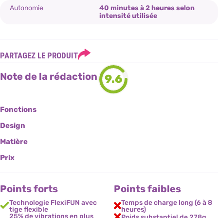
Autonomie
40 minutes à 2 heures selon
intensité utilisée
PARTAGEZ LE PRODUIT
Note de la rédaction
9.6
Fonctions
Design
Matière
Prix
Points forts
Points faibles
Technologie FlexiFUN avec
Temps de charge long (6 à 8
tige flexible
heures)
25% de vibrations en plus
Poids substantiel de 278g