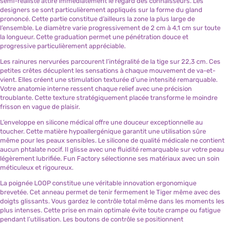
semi-réaliste attire immédiatement le regard des connaisseurs. Les
designers se sont particulièrement appliqués sur la forme du gland
prononcé. Cette partie constitue d’ailleurs la zone la plus large de
l’ensemble. Le diamètre varie progressivement de 2 cm à 4,1 cm sur toute
la longueur. Cette graduation permet une pénétration douce et
progressive particulièrement appréciable.
Les rainures nervurées parcourent l’intégralité de la tige sur 22,3 cm. Ces
petites crêtes décuplent les sensations à chaque mouvement de va-et-
vient. Elles créent une stimulation texturée d’une intensité remarquable.
Votre anatomie interne ressent chaque relief avec une précision
troublante. Cette texture stratégiquement placée transforme le moindre
frisson en vague de plaisir.
L’enveloppe en silicone médical offre une douceur exceptionnelle au
toucher. Cette matière hypoallergénique garantit une utilisation sûre
même pour les peaux sensibles. Le silicone de qualité médicale ne contient
aucun phtalate nocif. Il glisse avec une fluidité remarquable sur votre peau
légèrement lubrifiée. Fun Factory sélectionne ses matériaux avec un soin
méticuleux et rigoureux.
La poignée LOOP constitue une véritable innovation ergonomique
brevetée. Cet anneau permet de tenir fermement le Tiger même avec des
doigts glissants. Vous gardez le contrôle total même dans les moments les
plus intenses. Cette prise en main optimale évite toute crampe ou fatigue
pendant l’utilisation. Les boutons de contrôle se positionnent