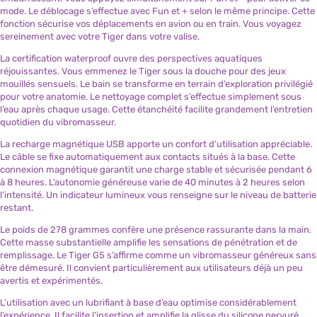
mode. Le déblocage s’effectue avec Fun et + selon le même principe. Cette
fonction sécurise vos déplacements en avion ou en train. Vous voyagez
sereinement avec votre Tiger dans votre valise.
La certification waterproof ouvre des perspectives aquatiques
réjouissantes. Vous emmenez le Tiger sous la douche pour des jeux
mouillés sensuels. Le bain se transforme en terrain d’exploration privilégié
pour votre anatomie. Le nettoyage complet s’effectue simplement sous
l’eau après chaque usage. Cette étanchéité facilite grandement l’entretien
quotidien du vibromasseur.
La recharge magnétique USB apporte un confort d’utilisation appréciable.
Le câble se fixe automatiquement aux contacts situés à la base. Cette
connexion magnétique garantit une charge stable et sécurisée pendant 6
à 8 heures. L’autonomie généreuse varie de 40 minutes à 2 heures selon
l’intensité. Un indicateur lumineux vous renseigne sur le niveau de batterie
restant.
Le poids de 278 grammes confère une présence rassurante dans la main.
Cette masse substantielle amplifie les sensations de pénétration et de
remplissage. Le Tiger G5 s’affirme comme un vibromasseur généreux sans
être démesuré. Il convient particulièrement aux utilisateurs déjà un peu
avertis et expérimentés.
L’utilisation avec un lubrifiant à base d’eau optimise considérablement
l’expérience. Il facilite l’insertion et amplifie la glisse du silicone nervuré.