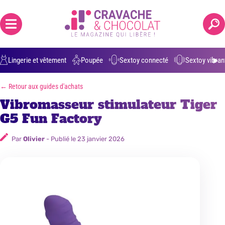
Positions grossesse
Anulingus
Ejaculation buccale
Parler de 
Lingerie et vêtement
Poupée
Sextoy connecté
Sextoy vibran
← Retour aux guides d'achats
Vibromasseur stimulateur Tiger
G5 Fun Factory
Par
Olivier
- Publié le
23 janvier 2026