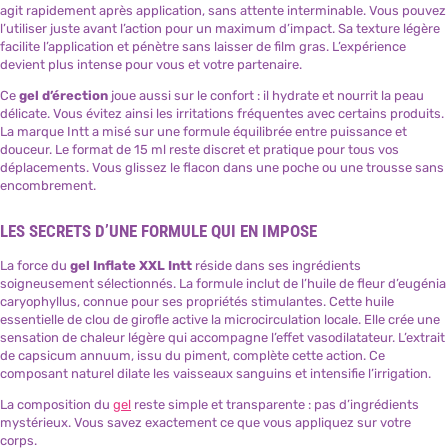
agit rapidement après application, sans attente interminable. Vous pouvez
l’utiliser juste avant l’action pour un maximum d’impact. Sa texture légère
facilite l’application et pénètre sans laisser de film gras. L’expérience
devient plus intense pour vous et votre partenaire.
Ce
gel d’érection
joue aussi sur le confort : il hydrate et nourrit la peau
délicate. Vous évitez ainsi les irritations fréquentes avec certains produits.
La marque Intt a misé sur une formule équilibrée entre puissance et
douceur. Le format de 15 ml reste discret et pratique pour tous vos
déplacements. Vous glissez le flacon dans une poche ou une trousse sans
encombrement.
LES SECRETS D’UNE FORMULE QUI EN IMPOSE
La force du
gel Inflate XXL Intt
réside dans ses ingrédients
soigneusement sélectionnés. La formule inclut de l’huile de fleur d’eugénia
caryophyllus, connue pour ses propriétés stimulantes. Cette huile
essentielle de clou de girofle active la microcirculation locale. Elle crée une
sensation de chaleur légère qui accompagne l’effet vasodilatateur. L’extrait
de capsicum annuum, issu du piment, complète cette action. Ce
composant naturel dilate les vaisseaux sanguins et intensifie l’irrigation.
La composition du
gel
reste simple et transparente : pas d’ingrédients
mystérieux. Vous savez exactement ce que vous appliquez sur votre
corps.