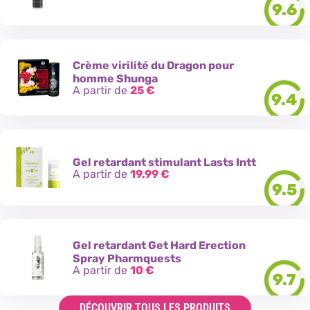
9.6
Crème virilité du Dragon pour
homme Shunga
A partir de
25
€
9.4
Gel retardant stimulant Lasts Intt
A partir de
19.99
€
9.5
Gel retardant Get Hard Erection
Spray Pharmquests
A partir de
10
€
9.7
DÉCOUVRIR TOUS LES PRODUITS