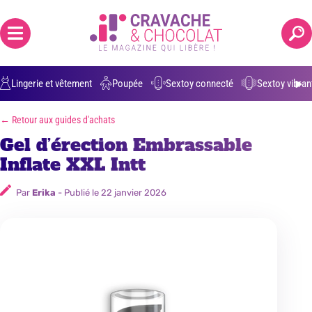
Positions grossesse
Anulingus
Ejaculation buccale
Parler de 
Lingerie et vêtement
Poupée
Sextoy connecté
Sextoy vibran
← Retour aux guides d'achats
Gel d’érection Embrassable
Inflate XXL Intt
Par
Erika
- Publié le
22 janvier 2026