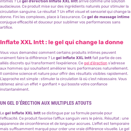
intimes ? Le
gel d’érection Inflate XXL Intt
arrive comme une solution
audacieuse. Ce produit mise sur des ingrédients naturels pour stimuler la
circulation sanguine. Le résultat ? Un effet visuel et sensoriel qui change la
donne. Fini les complexes, place à l’assurance. Ce
gel de massage intime
conjugue efficacité et douceur pour sublimer vos performances sans
artifice.
Inflate XXL Intt : le gel qui change la donne
Vous vous demandez comment certains produits intimes peuvent
vraiment faire la différence ? Le
gel Inflate XXL Intt
fait partie de ces
alliés discrets qui transforment l’expérience. Ce
gel d’érection
s’adresse
aux hommes qui souhaitent améliorer leurs performances naturellement.
Il combine science et nature pour offrir des résultats visibles rapidement.
L’approche est simple : stimuler la circulation là où c’est nécessaire. Vous
obtenez ainsi un effet « gonflant » qui booste votre confiance
instantanément.
UN GEL D’ÉRECTION AUX MULTIPLES ATOUTS
Le
gel Inflate XXL Intt
se distingue par sa formule pensée pour
l’efficacité. Ce produit favorise l’afflux sanguin vers le pénis. Résultat : une
apparence de circonférence et de longueur accrues. L’effet est temporaire
mais suffisamment marqué pour créer une vraie différence visuelle. Le gel