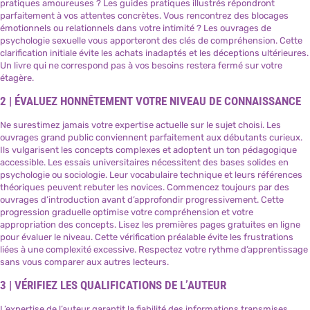
pratiques amoureuses ? Les guides pratiques illustrés répondront
parfaitement à vos attentes concrètes. Vous rencontrez des blocages
émotionnels ou relationnels dans votre intimité ? Les ouvrages de
psychologie sexuelle vous apporteront des clés de compréhension. Cette
clarification initiale évite les achats inadaptés et les déceptions ultérieures.
Un livre qui ne correspond pas à vos besoins restera fermé sur votre
étagère.
2 | ÉVALUEZ HONNÊTEMENT VOTRE NIVEAU DE CONNAISSANCE
Ne surestimez jamais votre expertise actuelle sur le sujet choisi. Les
ouvrages grand public conviennent parfaitement aux débutants curieux.
Ils vulgarisent les concepts complexes et adoptent un ton pédagogique
accessible. Les essais universitaires nécessitent des bases solides en
psychologie ou sociologie. Leur vocabulaire technique et leurs références
théoriques peuvent rebuter les novices. Commencez toujours par des
ouvrages d’introduction avant d’approfondir progressivement. Cette
progression graduelle optimise votre compréhension et votre
appropriation des concepts. Lisez les premières pages gratuites en ligne
pour évaluer le niveau. Cette vérification préalable évite les frustrations
liées à une complexité excessive. Respectez votre rythme d’apprentissage
sans vous comparer aux autres lecteurs.
3 | VÉRIFIEZ LES QUALIFICATIONS DE L’AUTEUR
L’expertise de l’auteur garantit la fiabilité des informations transmises.