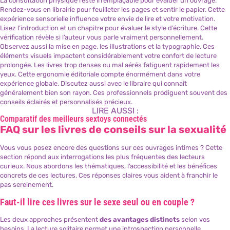
La consultation physique reste irremplaçable pour évaluer un ouvrage.
Rendez-vous en librairie pour feuilleter les pages et sentir le papier. Cette
expérience sensorielle influence votre envie de lire et votre motivation.
Lisez l’introduction et un chapitre pour évaluer le style d’écriture. Cette
vérification révèle si l’auteur vous parle vraiment personnellement.
Observez aussi la mise en page, les illustrations et la typographie. Ces
éléments visuels impactent considérablement votre confort de lecture
prolongée. Les livres trop denses ou mal aérés fatiguent rapidement les
yeux. Cette ergonomie éditoriale compte énormément dans votre
expérience globale. Discutez aussi avec le libraire qui connaît
généralement bien son rayon. Ces professionnels prodiguent souvent des
conseils éclairés et personnalisés précieux.
LIRE AUSSI :
Comparatif des meilleurs sextoys connectés
FAQ sur les livres de conseils sur la sexualité
Vous vous posez encore des questions sur ces ouvrages intimes ? Cette
section répond aux interrogations les plus fréquentes des lecteurs
curieux. Nous abordons les thématiques, l’accessibilité et les bénéfices
concrets de ces lectures. Ces réponses claires vous aident à franchir le
pas sereinement.
Faut-il lire ces livres sur le sexe seul ou en couple ?
Les deux approches présentent
des avantages distincts
selon vos
besoins. La lecture solitaire permet une introspection personnelle