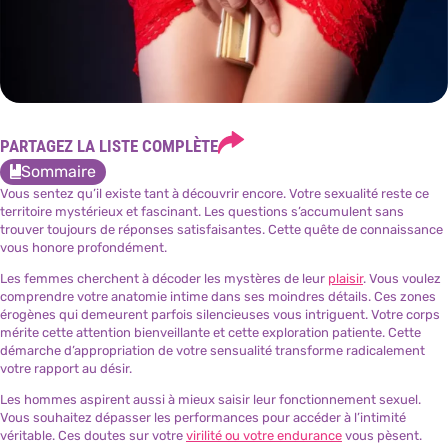
PARTAGEZ LA LISTE COMPLÈTE
Sommaire
Vous sentez qu’il existe tant à découvrir encore. Votre sexualité reste ce
territoire mystérieux et fascinant. Les questions s’accumulent sans
trouver toujours de réponses satisfaisantes. Cette quête de connaissance
vous honore profondément.
Les femmes cherchent à décoder les mystères de leur
plaisir
. Vous voulez
comprendre votre anatomie intime dans ses moindres détails. Ces zones
érogènes qui demeurent parfois silencieuses vous intriguent. Votre corps
mérite cette attention bienveillante et cette exploration patiente. Cette
démarche d’appropriation de votre sensualité transforme radicalement
votre rapport au désir.
Les hommes aspirent aussi à mieux saisir leur fonctionnement sexuel.
Vous souhaitez dépasser les performances pour accéder à l’intimité
véritable. Ces doutes sur votre
virilité ou votre endurance
vous pèsent.