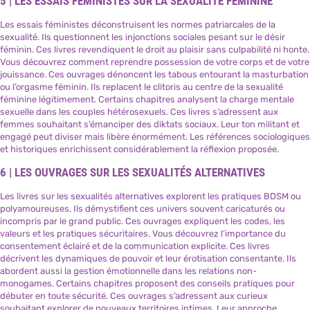
5 | LES ESSAIS FÉMINISTES SUR LA SEXUALITÉ FÉMININE
Les essais féministes déconstruisent les normes patriarcales de la
sexualité. Ils questionnent les injonctions sociales pesant sur le désir
féminin. Ces livres revendiquent le droit au plaisir sans culpabilité ni honte.
Vous découvrez comment reprendre possession de votre corps et de votre
jouissance. Ces ouvrages dénoncent les tabous entourant la masturbation
ou l’orgasme féminin. Ils replacent le clitoris au centre de la sexualité
féminine légitimement. Certains chapitres analysent la charge mentale
sexuelle dans les couples hétérosexuels. Ces livres s’adressent aux
femmes souhaitant s’émanciper des diktats sociaux. Leur ton militant et
engagé peut diviser mais libère énormément. Les références sociologiques
et historiques enrichissent considérablement la réflexion proposée.
6 | LES OUVRAGES SUR LES SEXUALITÉS ALTERNATIVES
Les livres sur les sexualités alternatives explorent les pratiques BDSM ou
polyamoureuses. Ils démystifient ces univers souvent caricaturés ou
incompris par le grand public. Ces ouvrages expliquent les codes, les
valeurs et les pratiques sécuritaires. Vous découvrez l’importance du
consentement éclairé et de la communication explicite. Ces livres
décrivent les dynamiques de pouvoir et leur érotisation consentante. Ils
abordent aussi la gestion émotionnelle dans les relations non-
monogames. Certains chapitres proposent des conseils pratiques pour
débuter en toute sécurité. Ces ouvrages s’adressent aux curieux
souhaitant explorer de nouveaux territoires intimes. Leur approche