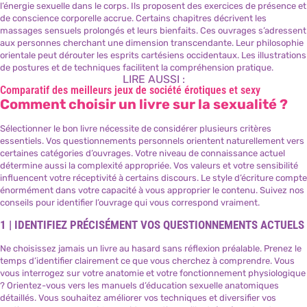
l’énergie sexuelle dans le corps. Ils proposent des exercices de présence et
de conscience corporelle accrue. Certains chapitres décrivent les
massages sensuels prolongés et leurs bienfaits. Ces ouvrages s’adressent
aux personnes cherchant une dimension transcendante. Leur philosophie
orientale peut dérouter les esprits cartésiens occidentaux. Les illustrations
de postures et de techniques facilitent la compréhension pratique.
LIRE AUSSI :
Comparatif des meilleurs jeux de société érotiques et sexy
Comment choisir un livre sur la sexualité ?
Sélectionner le bon livre nécessite de considérer plusieurs critères
essentiels. Vos questionnements personnels orientent naturellement vers
certaines catégories d’ouvrages. Votre niveau de connaissance actuel
détermine aussi la complexité appropriée. Vos valeurs et votre sensibilité
influencent votre réceptivité à certains discours. Le style d’écriture compte
énormément dans votre capacité à vous approprier le contenu. Suivez nos
conseils pour identifier l’ouvrage qui vous correspond vraiment.
1 | IDENTIFIEZ PRÉCISÉMENT VOS QUESTIONNEMENTS ACTUELS
Ne choisissez jamais un livre au hasard sans réflexion préalable. Prenez le
temps d’identifier clairement ce que vous cherchez à comprendre. Vous
vous interrogez sur votre anatomie et votre fonctionnement physiologique
? Orientez-vous vers les manuels d’éducation sexuelle anatomiques
détaillés. Vous souhaitez améliorer vos techniques et diversifier vos