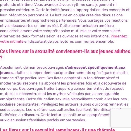
profonde et intime. Vous avancez à votre rythme sans jugement ni
pression extérieure. Cette intimité favorise l’appropriation des concepts et
leur intégration personnelle. La lecture en couple crée des discussions
enrichissantes et rapproche les partenaires. Vous partagez vos réactions
et vos découvertes en temps réel. Cette communication améliore
considérablement votre compréhension mutuelle et votre complicité.
Alternez les deux formats selon les ouvrages et vos intentions.
Pimentez
votre intimité
en discutant de vos lectures communes ensemble.
Ces livres sur la sexualité conviennent-ils aux jeunes adultes
?
Absolument, de nombreux ouvrages
s’adressent spécifiquement aux
jeunes
adultes. Ils répondent aux questionnements spécifiques de cette
tranche d’âge particulière. Ces livres adoptent un ton décomplexé et
moderne qui résonne. Ils abordent les premières fois et la découverte de
son corps. Ces ouvrages traitent aussi du consentement et du respect
mutuel. Ils déconstruisent les mythes véhiculés par la pornographie
omniprésente. Cette éducation sexuelle bienveillante comble les lacunes
scolaires persistantes. Privilégiez les auteurs jeunes qui comprennent les
codes actuels. Leurs références culturelles facilitent l’identification et
l’adhésion au discours. Cette lecture constitue un complément précieux
aux discussions familiales parfois embarrassées.
Les livres sur la sexualité remplacent-ils une thérapie