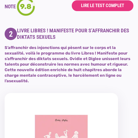
9.8
LIRE LE TEST COMPLET
NOTE
LIVRE LIBRES ! MANIFESTE POUR S’AFFRANCHIR DES
2
DIKTATS SEXUELS
S’affranchir des injonctions qui pèsent sur le corps et la
sexualité, voilà le programme du livre Libres ! Manifeste pour
s’affranchir des diktats sexuels. Ovidie et Diglee unissent leurs
talents pour déconstruire les normes avec humour et rigueur.
Cette nouvelle édition enrichie de huit chapitres aborde la
charge mentale contraceptive, le harcèlement en ligne ou
l’asexualité.